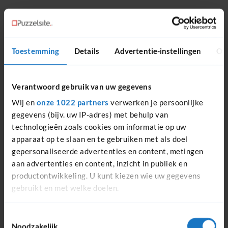
Toestemming
Details
Advertentie-instellingen
Ov
Verantwoord gebruik van uw gegevens
Wij en
onze 1022 partners
verwerken je persoonlijke
gegevens (bijv. uw IP-adres) met behulp van
technologieën zoals cookies om informatie op uw
apparaat op te slaan en te gebruiken met als doel
gepersonaliseerde advertenties en content, metingen
aan advertenties en content, inzicht in publiek en
productontwikkeling. U kunt kiezen wie uw gegevens
gebruikt en met welke doelen.
Als u het toestaat, willen we ook graag:
Toestemmingsselectie
Noodzakelijk
Informatie verzamelen over uw geografische