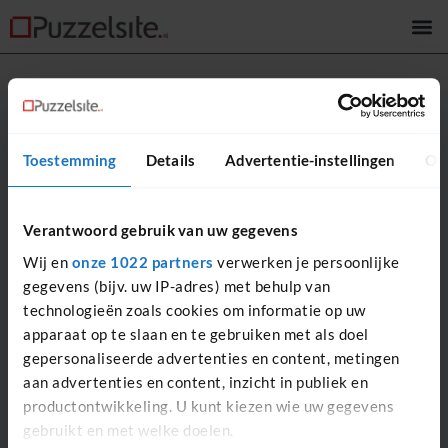
Inloggen
Toestemming
Details
Advertentie-instellingen
Ov
Gebruikersnaam of e-mail
Verantwoord gebruik van uw gegevens
Wij en
onze 1022 partners
verwerken je persoonlijke
gegevens (bijv. uw IP-adres) met behulp van
technologieën zoals cookies om informatie op uw
Wachtwoord
apparaat op te slaan en te gebruiken met als doel
gepersonaliseerde advertenties en content, metingen
aan advertenties en content, inzicht in publiek en
productontwikkeling. U kunt kiezen wie uw gegevens
Toon wachtwoord
gebruikt en met welke doelen.
Herinner mij