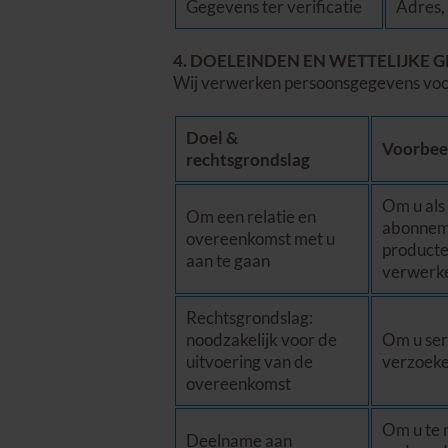
Gegevens ter verificatie
Adres, 
4. DOELEINDEN EN WETTELIJK
Wij verwerken persoonsgegevens voor 
Doel &
Voorbee
rechtsgrondslag
Om u als 
Om een relatie en
abonneme
overeenkomst met u
producte
aan te gaan
verwerk
Rechtsgrondslag:
noodzakelijk voor de
Om u ser
uitvoering van de
verzoeke
overeenkomst
Om u te 
Deelname aan