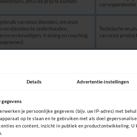
eelnemers, om u de prijs te kunnen
correspondentie
gebruik van onze diensten, om onze
n en diensten te onderhouden,
Technische en an
eren en beveiligen, training en coaching
van onze product
ksopnames)
informeren over producten en diensten
Identificatiegeg
 om u te informeren over wedstrijden,
analytische gege
uwsbrieven te sturen
producten en di
Details
Advertentie-instellingen
Identificatiegeg
ine gerichte advertenties te tonen op
analytische gege
 locatie, profielen en analyses
producten en di
w gegevens
ldoen aan wet- en regelgeving zoals de
erwerken je persoonlijke gegevens (bijv. uw IP-adres) met behul
Aankoop- en bet
atieplicht van de belastingdienst
apparaat op te slaan en te gebruiken met als doel gepersonalis
enties en content, inzicht in publiek en productontwikkeling. U
Identificatiegeg
.