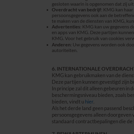
gesloten waarin is opgenomen dat zij u
Overdracht van bedrijf
: KMG kan haar 
persoonsgegevens ook aan de betreffende
te maken van de diensten van KMG, kun
Advertenties
: KMG kan uw gegevens doo
en apps van KMG. Deze partijen kunnen 
KMG. Voor het gebruik van cookies verw
Anderen
: Uw gegevens worden ook doorg
autoriteiten.
6. INTERNATIONALE OVERDRACH
KMG kan gebruikmaken van de dienst
Deze partijen kunnen gevestigd zijn 
In principe zal dit alleen gebeuren in
beschermingsniveau bieden, zoals bes
bieden, vindt u
hier
.
Als het derde land geen passend bes
persoonsgegevens alleen doorgeven v
standaard contractbepalingen die de
7. BEWAARTERMIJNEN