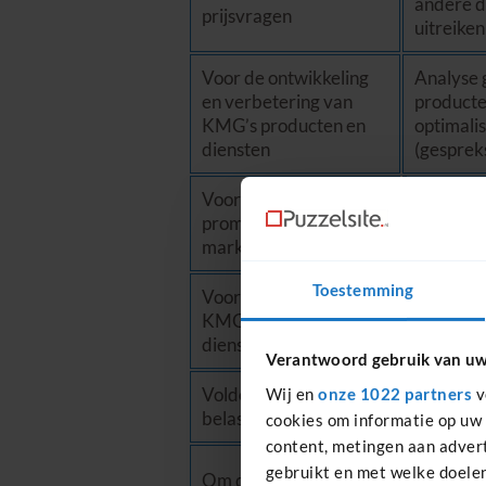
andere d
prijsvragen
uitreiken
Voor de ontwikkeling
Analyse 
en verbetering van
producte
KMG’s producten en
optimalis
diensten
(gespre
Voor relatiebeheer en
Om u te 
promotie- en
van KMG,
marketingdoeleinden
om u nie
Toestemming
Voor personalisatie van
Om u onl
KMG’s producten en
basis van
diensten
Verantwoord gebruik van u
Voldoen aan
Om te vo
Wij en
onze 1022 partners
v
belastingverplichtingen
administr
cookies om informatie op uw 
content, metingen aan advert
gebruikt en met welke doelen
Om de positie van