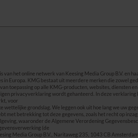
is van het online netwerk van Keesing Media Group B.V. en 
s in Europa. KMG bestaat uit meerdere merken die zowel gedr
van toepassing op alle KMG-producten, websites, diensten en 
n eigen privacyverklaring wordt gehanteerd. In deze verklaring
kt, voor
ke wettelijke grondslag. We leggen ook uit hoe lang we uw ge
ebt met betrekking tot deze gegevens, zoals het recht op inza
regelgeving, waaronder de Algemene Verordening Gegevensbesc
egevensverwerking (de
eesing Media Group B.V., Naritaweg 235, 1043 CB Amsterdam