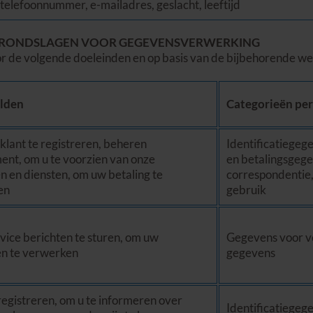
telefoonnummer, e-mailadres, geslacht, leeftijd
E GRONDSLAGEN VOOR GEGEVENSVERWERKING
de volgende doeleinden en op basis van de bijbehorende wet
lden
Categorieën pe
klant te registreren, beheren
Identificatiegeg
nt, om u te voorzien van onze
en betalingsgege
n en diensten, om uw betaling te
correspondentie,
en
gebruik
vice berichten te sturen, om uw
Gegevens voor ve
n te verwerken
gegevens
registreren, om u te informeren over
Identificatiegeg