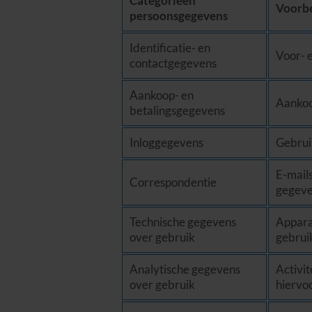
Categorieën
Voorb
persoonsgegevens
Identificatie- en
Voor- 
contactgegevens
Aankoop- en
Aankoo
betalingsgegevens
Inloggegevens
Gebrui
E-mail
Correspondentie
gegeven
Technische gegevens
Appara
over gebruik
gebrui
Analytische gegevens
Activit
over gebruik
hiervo