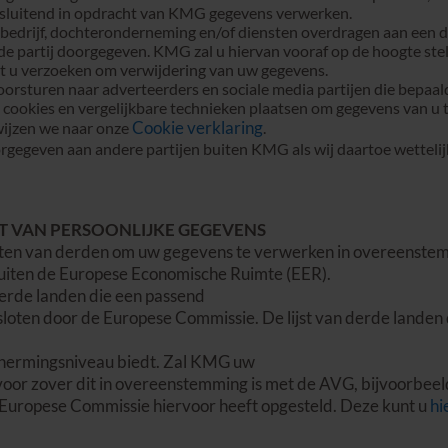
itsluitend in opdracht van KMG gegevens verwerken.
bedrijf, dochteronderneming en/of diensten overdragen aan een de
 partij doorgegeven. KMG zal u hiervan vooraf op de hoogte stell
t u verzoeken om verwijdering van uw gegevens.
rsturen naar adverteerders en sociale media partijen die bepaal
cookies en vergelijkbare technieken plaatsen om gegevens van u t
Cookie verklaring
ijzen we naar onze
.
egeven aan andere partijen buiten KMG als wij daartoe wettelijk
T VAN PERSOONLIJKE GEGEVENS
en van derden om uw gegevens te verwerken in overeenstem
buiten de Europese Economische Ruimte (EER).
 derde landen die een passend
loten door de Europese Commissie. De lijst van derde lande
chermingsniveau biedt. Zal KMG uw
oor zover dit in overeenstemming is met de AVG, bijvoorbeel
 Europese Commissie hiervoor heeft opgesteld. Deze kunt u
hi