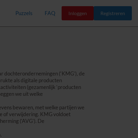
Puzzels
FAQ
Inloggen
Registreren
haar dochterondernemingen (‘KMG’), de
ukte als digitale producten
activiteiten (gezamenlijk ‘producten
 leggen we uit welke
gevens bewaren, met welke partijen we
ge of verwijdering. KMG voldoet
herming (‘AVG’). De
.