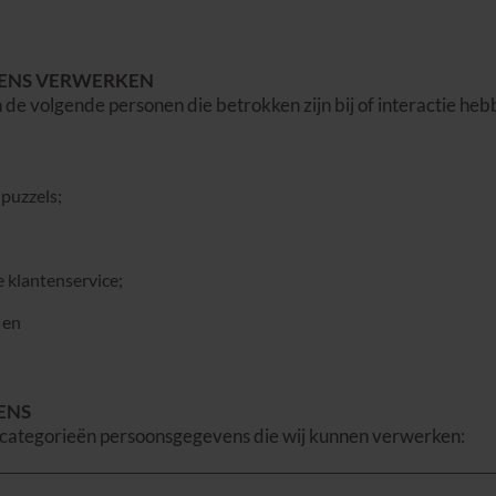
VENS VERWERKEN
e volgende personen die betrokken zijn bij of interactie he
puzzels;
 klantenservice;
 en
ENS
 categorieën persoonsgegevens die wij kunnen verwerken: