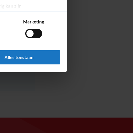
ig kan zijn
ngerprinting)
 e-
detailgedeelte
in. U kunt uw
Marketing
ucten
rken.
 media te bieden en om ons
ze partners voor social
formatie die u aan ze heeft
Alles toestaan