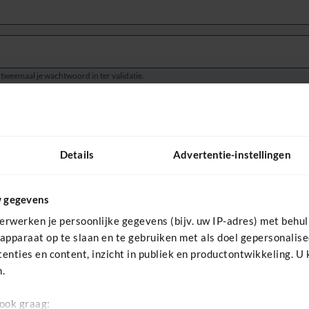
 tweemaal je wachtwoord in ter validatie.
bruikersnaam
*
Details
Advertentie-instellingen
oornaam
w gegevens
erwerken je persoonlijke gegevens (bijv. uw IP-adres) met behul
apparaat op te slaan en te gebruiken met als doel gepersonalis
chternaam
enties en content, inzicht in publiek en productontwikkeling. U
.
 ook graag:
Ik ga akkoord met de
algemene voorwaarden
en het
privacy