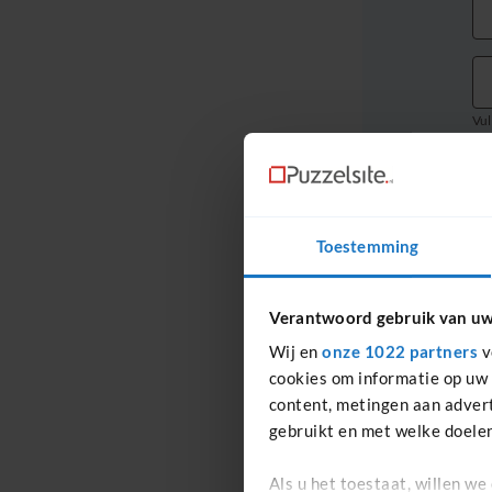
Vul
Ge
Toestemming
V
Verantwoord gebruik van u
Wij en
onze 1022 partners
v
cookies om informatie op uw 
A
content, metingen aan advert
gebruikt en met welke doelen
Als u het toestaat, willen we