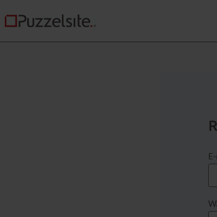
R
E-
W