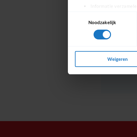
Informatie verzamelen
Uw apparaat identific
Toestemmingsselectie
Lees meer over hoe uw perso
Noodzakelijk
toestemming op elk moment wi
We gebruiken cookies om cont
websiteverkeer te analyseren
media, adverteren en analys
Weigeren
verstrekt of die ze hebben v