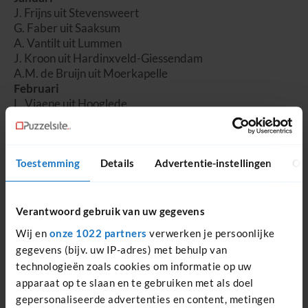
J. Frijns uit Stevensweert
G. Faber uit Saaksum
A. Vantilt uit Lummen
J. Kroon uit Hardinxveld-Giessendam
A.M. de Bruijn uit Moerkapelle
Februari
L. Viaene uit Hooglede
S. Wapperom uit ‘s-Hertogenbosch
J. van Lieshout-Aarts uit Veghel
G.F. Hinkema uit Wolvega
E. Schepel uit IJhorst
Toestemming
Details
Advertentie-instellingen
Ov
Maart
W. van Est uit Aalsmeer
Verantwoord gebruik van uw gegevens
T. Elzinga uit Joure
Wij en
onze 1022 partners
verwerken je persoonlijke
C. Scholten uit Apeldoorn
gegevens (bijv. uw IP-adres) met behulp van
T. van Ooijen-Baumann uit Buren
technologieën zoals cookies om informatie op uw
L. Pijp uit ‘s-Gravenhage
apparaat op te slaan en te gebruiken met als doel
gepersonaliseerde advertenties en content, metingen