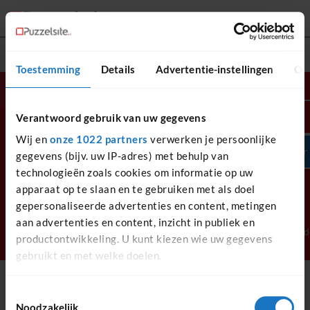
Toestemming
Details
Advertentie-instellingen
Ov
Van klassiekers tot nieuwe
Inloggen
Verantwoord gebruik van uw gegevens
favorieten, hier vind je
altijd de perfecte uitdaging.
Wij en
onze 1022 partners
verwerken je persoonlijke
Registreer
gegevens (bijv. uw IP-adres) met behulp van
technologieën zoals cookies om informatie op uw
apparaat op te slaan en te gebruiken met als doel
gepersonaliseerde advertenties en content, metingen
© 2026 Puzzelsite.nl is onderdeel van de
Faq
Privacy
aan advertenties en content, inzicht in publiek en
Keesing Media Groep. Alle rechten
Algemene voorwaard
productontwikkeling. U kunt kiezen wie uw gegevens
voorbehouden.
gebruikt en met welke doelen.
Als u het toestaat, willen we ook graag:
Toestemmingsselectie
Noodzakelijk
Informatie verzamelen over uw geografische