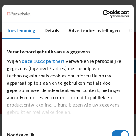
Toestemming
Details
Advertentie-instellingen
Ov
Van klassiekers tot nieuwe
Inloggen
Verantwoord gebruik van uw gegevens
favorieten, hier vind je
altijd de perfecte uitdaging.
Wij en
onze 1022 partners
verwerken je persoonlijke
Registreer
gegevens (bijv. uw IP-adres) met behulp van
technologieën zoals cookies om informatie op uw
apparaat op te slaan en te gebruiken met als doel
gepersonaliseerde advertenties en content, metingen
© 2026 Puzzelsite.nl is onderdeel van de
Faq
Privacy
aan advertenties en content, inzicht in publiek en
Keesing Media Groep. Alle rechten
Algemene voorwaard
productontwikkeling. U kunt kiezen wie uw gegevens
voorbehouden.
gebruikt en met welke doelen.
Als u het toestaat, willen we ook graag:
Toestemmingsselectie
Noodzakelijk
Informatie verzamelen over uw geografische